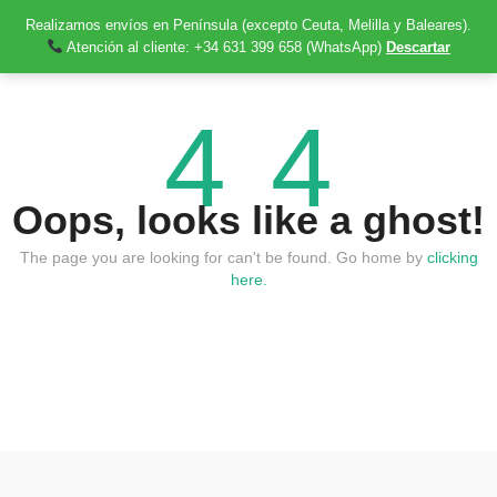
Realizamos envíos en Península (excepto Ceuta, Melilla y Baleares).
Atención al cliente: +34 631 399 658 (WhatsApp)
Descartar
4
4
Oops, looks like a ghost!
The page you are looking for can't be found. Go home by
clicking
here.