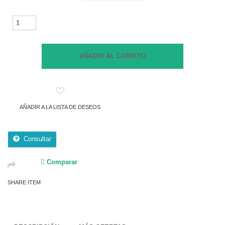
MINI
QUAD
07E
GRINARDO
AÑADIR AL CARRITO
2025
1200W
36V
cantidad
AÑADIR A LA LISTA DE DESEOS
Consultar
Comparar
SHARE ITEM