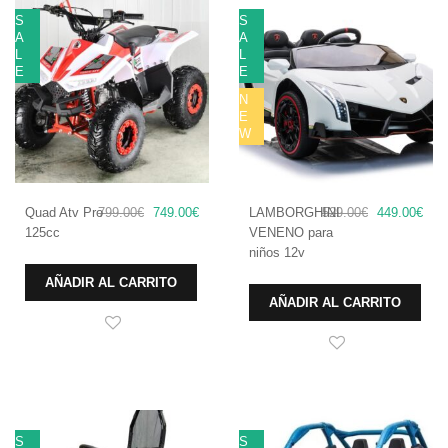
S
S
A
A
L
L
E
E
N
E
W
El
El
El
El
Quad Atv Pro
799.00
€
749.00
€
LAMBORGHINI
529.00
€
449.00
€
precio
precio
precio
prec
125cc
VENENO para
original
actual
original
actu
niños 12v
era:
es:
era:
es:
AÑADIR AL CARRITO
799.00€.
749.00€.
529.00€.
449.
AÑADIR AL CARRITO
S
S