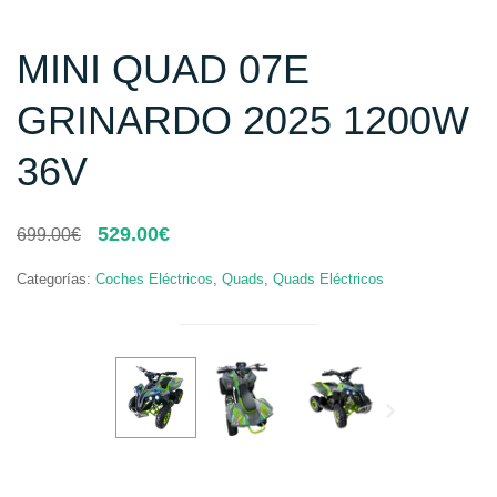
MINI QUAD 07E
GRINARDO 2025 1200W
36V
El
El
529.00
€
699.00
€
precio
precio
original
actual
Categorías:
Coches Eléctricos
,
Quads
,
Quads Eléctricos
era:
es:
699.00€.
529.00€.
Next