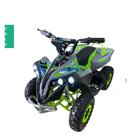
S
A
L
E
Next