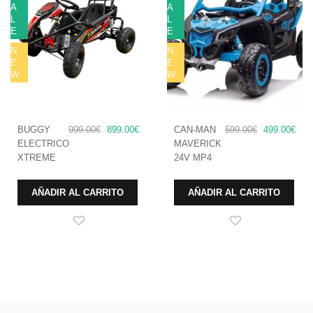
A
A
L
L
E
E
N
N
E
E
W
W
El
El
El
El
BUGGY
999.00
€
899.00
€
CAN-MAN
599.00
€
499.00
€
precio
precio
precio
prec
ELECTRICO
MAVERICK
original
actual
original
actu
XTREME
24V MP4
era:
es:
era:
es:
999.00€.
899.00€.
599.00€.
499.
AÑADIR AL CARRITO
AÑADIR AL CARRITO