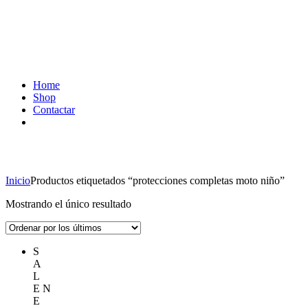
Home
Shop
Contactar
protecciones completas moto niño
Inicio
Productos etiquetados “protecciones completas moto niño”
Mostrando el único resultado
S
A
L
E
N
E