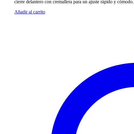
cierre delantero con cremallera para un ajuste rápido y cómodo.
era:
es:
69.00€.
45.00€.
Añadir al carrito