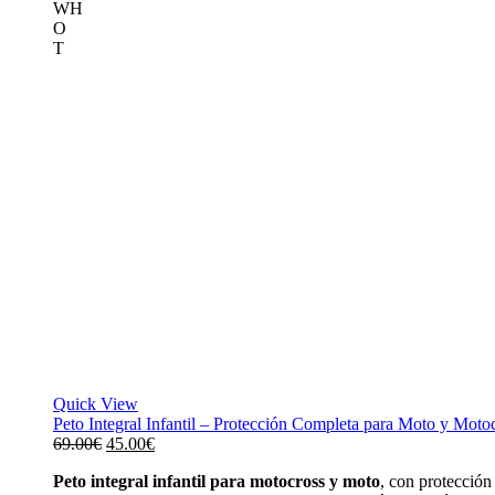
W
H
O
T
Quick View
Peto Integral Infantil – Protección Completa para Moto y Moto
El
El
69.00
€
45.00
€
precio
precio
Peto integral infantil para motocross y moto
, con protecció
original
actual