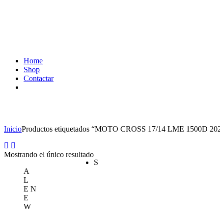
Home
Shop
Contactar
MOTO CROSS 17/14 LME 1500D 2026
Inicio
Productos etiquetados “MOTO CROSS 17/14 LME 1500D 20
Mostrando el único resultado
S
A
L
E
N
E
W