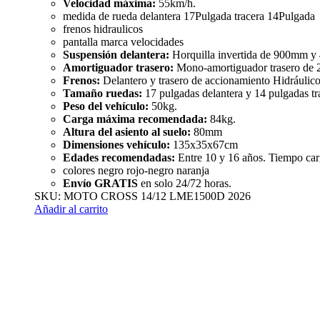
Velocidad máxima:
55km/h.
medida de rueda delantera 17Pulgada tracera 14Pulgada
frenos hidraulicos
pantalla marca velocidades
Suspensión delantera:
Horquilla invertida de 900mm 
Amortiguador trasero:
Mono-amortiguador trasero de
Frenos:
Delantero y trasero de accionamiento Hidráulico
Tamaño ruedas:
17 pulgadas delantera y 14 pulgadas tr
Peso del vehículo:
50kg.
Carga máxima recomendada:
84
kg.
Altura del asiento al suelo:
80
mm
Dimensiones vehículo:
135x35x67cm
Edades recomendadas:
Entre 10 y 16 años. Tiempo carg
colores negro rojo-negro naranja
Envío GRATIS
en solo 24/72 horas.
SKU:
MOTO CROSS 14/12 LME1500D 2026
Añadir al carrito