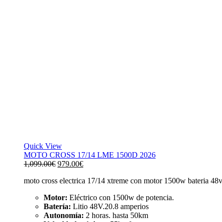
Quick View
MOTO CROSS 17/14 LME 1500D 2026
El
El
1,099.00
€
979.00
€
precio
precio
moto cross electrica 17/14 xtreme con motor 1500w bateria 4
original
actual
era:
es:
Motor:
Eléctrico con 1500w de potencia.
1,099.00€.
979.00€.
Batería:
Litio 48V.20.8 amperios
Autonomía:
2 horas. hasta 50km