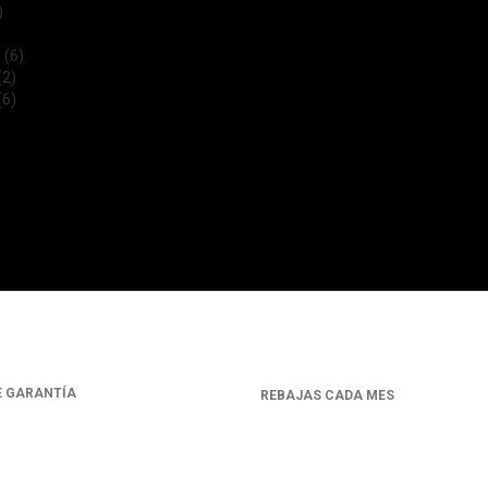
)
s
(6)
(2)
(6)
E GARANTÍA
REBAJAS CADA MES