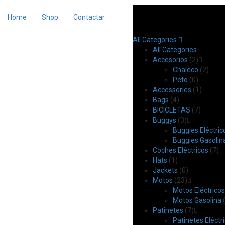
Home
Shop
Contactar
All Categories
All Categories
Accesorios
(2)
Chaleco
(2)
Peto
(0)
Accessories
(1)
Bags
(4)
BICICLETAS
(7)
Buggys
(3)
Buggies Eléctric
Buggies Gasolin
Coches Eléctricos
(7)
Hats
(1)
Jackets
(0)
Motos
(23)
Motos Eléctricos
Motos Gasolina
(
Patinetes
(7)
Patinetes Eléctr