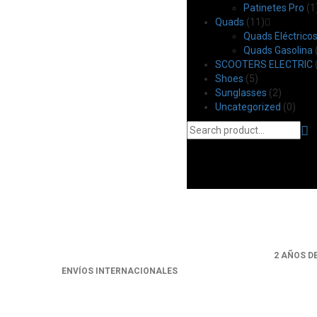
Patinetes Pro
(1
Quads
(11)
Quads Eléctrico
Quads Gasolina
SCOOTERS ELECTRIC
Shoes
(5)
Sunglasses
(2)
Uncategorized
(0)
2 AÑOS D
ENVÍOS INTERNACIONALES