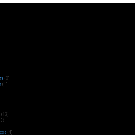
os
(0)
a
(1)
(13)
3)
icos
(4)