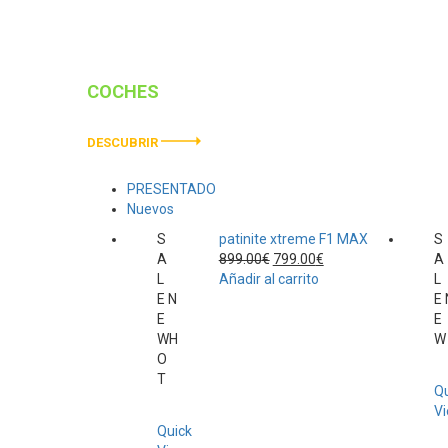
COCHES
ELÉCTRICOS
DESCUBRIR
PRESENTADO
Nuevos
S
patinite xtreme F1 MAX
S
El
El
A
899.00
€
799.00
€
A
precio
precio
L
Añadir al carrito
L
original
actual
E
N
E
era:
es:
E
E
899.00€.
799.00€.
W
H
W
O
T
Qu
V
Quick