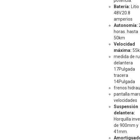
potencia.
Batería:
Litio
48V.20.8
amperios
Autonomía:
horas. hasta
50km
Velocidad
máxima:
55k
medida de r
delantera
17Pulgada
tracera
14Pulgada
frenos hidrau
pantalla mar
velocidades
Suspensión
delantera:
Horquilla inve
de 900mm y
41mm.
Amortiguad