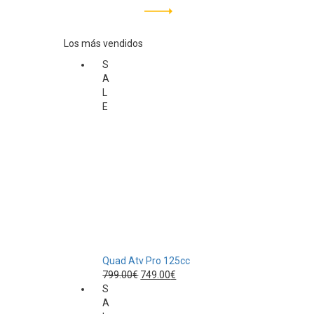
Los más vendidos
S
A
L
E
Quad Atv Pro 125cc
El
El
799.00
€
749.00
€
precio
precio
S
original
actual
A