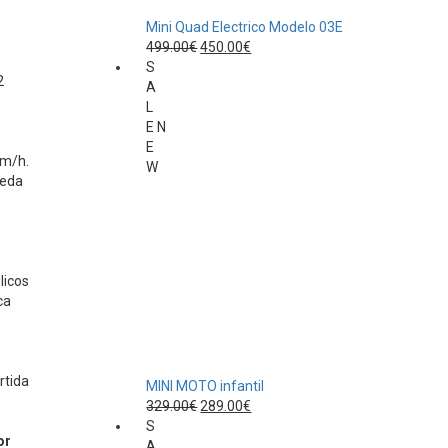
Mini Quad Electrico Modelo 03E
El
El
499.00
€
450.00
€
precio
precio
S
2
original
actual
A
era:
es:
L
499.00€.
450.00€.
E
N
E
m/h.
W
ueda
licos
ca
rtida
MINI MOTO infantil
El
El
329.00
€
289.00
€
precio
precio
S
or
original
actual
A