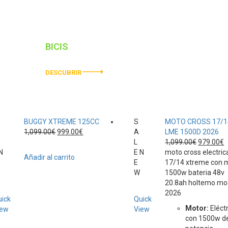
BICIS
ELÉCTRICOS
DESCUBRIR
BUGGY XTREME 125CC
S
MOTO CROSS 17/1
El
El
1,099.00
€
999.00
€
A
LME 1500D 2026
precio
precio
El
E
L
1,099.00
€
979.00
€
original
actual
precio
p
N
E
N
moto cross electric
Añadir al carrito
era:
es:
original
a
E
17/14 xtreme con 
1,099.00€.
999.00€.
era:
e
W
1500w bateria 48v
1,099.00€
9
20.8ah holtemo mo
2026
ick
Quick
Motor:
Eléct
iew
View
con 1500w d