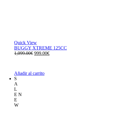
Quick View
BUGGY XTREME 125CC
El
El
1,099.00
€
999.00
€
precio
precio
original
actual
era:
es:
Añadir al carrito
1,099.00€.
999.00€.
S
A
L
E
N
E
W