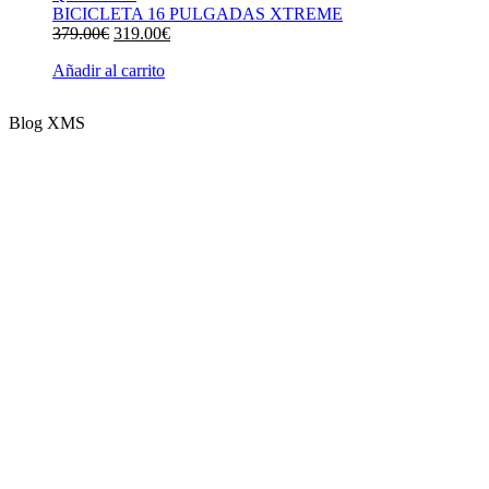
BICICLETA 16 PULGADAS XTREME
El
El
379.00
€
319.00
€
precio
precio
Añadir al carrito
original
actual
era:
es:
379.00€.
319.00€.
Blog XMS