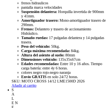
frenos hidraulicos
pantalla marca velocidades
Suspensión delantera:
Horquilla invertida de 900mm
y 41mm.
Amortiguador trasero:
Mono-amortiguador trasero de
290mm.
Frenos:
Delantero y trasero de accionamiento
Hidráulico.
Tamaño ruedas:
17 pulgadas delantera y 14 pulgadas
trasera.
Peso del vehículo:
50kg.
Carga máxima recomendada:
84
kg.
Altura del asiento al suelo:
80
mm
Dimensiones vehículo:
135x35x67cm
Edades recomendadas:
Entre 10 y 16 años. Tiempo
carga batería: entre 4y 6 horas.
colores negro rojo-negro naranja
Envío GRATIS
en solo 24/72 horas.
SKU:
MOTO CROSS 14/12 LME1500D 2026
Añadir al carrito
S
A
L
E
N
E