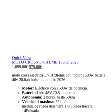
Quick View
MOTO CROSS 17/14 LME 1500D 2026
El
El
1,099.00
€
979.00
€
precio
precio
moto cross electrica 17/14 xtreme con motor 1500w bateria
original
actual
48v 20.8ah holtemo modelo 2026
era:
es:
1,099.00€.
979.00€.
Motor:
Eléctrico con 1500w de potencia.
Batería:
Litio 48V.20.8 amperios
Autonomía:
2 horas. hasta 50km
Velocidad máxima:
55km/h.
medida de rueda delantera 17Pulgada tracera
14Pulgada