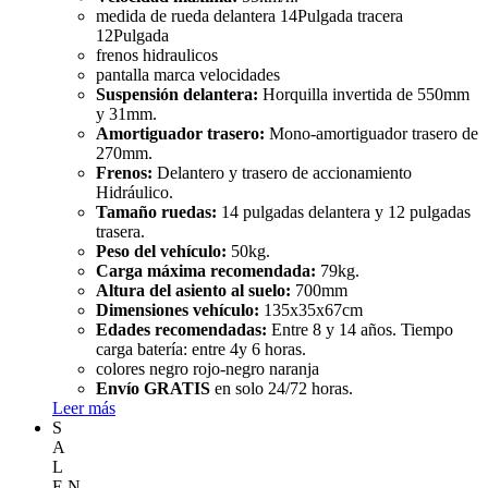
medida de rueda delantera 14Pulgada tracera
12Pulgada
frenos hidraulicos
pantalla marca velocidades
Suspensión delantera:
Horquilla invertida de 550mm
y 31mm.
Amortiguador trasero:
Mono-amortiguador trasero de
270mm.
Frenos:
Delantero y trasero de accionamiento
Hidráulico.
Tamaño ruedas:
14 pulgadas delantera y 12 pulgadas
trasera.
Peso del vehículo:
50kg.
Carga máxima recomendada:
79kg.
Altura del asiento al suelo:
700
mm
Dimensiones vehículo:
135x35x67cm
Edades recomendadas:
Entre 8 y 14 años. Tiempo
carga batería: entre 4y 6 horas.
colores negro rojo-negro naranja
Envío GRATIS
en solo 24/72 horas.
Leer más
S
A
L
E
N