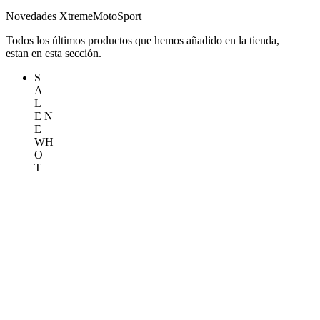
Novedades XtremeMotoSport
Todos los últimos productos que hemos añadido en la tienda,
estan en esta sección.
S
A
L
E
N
E
W
H
O
T