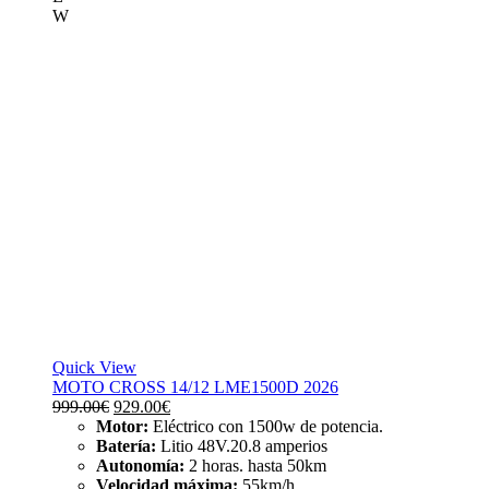
W
Quick View
MOTO CROSS 14/12 LME1500D 2026
El
El
999.00
€
929.00
€
precio
precio
Motor:
Eléctrico con 1500w de potencia.
original
actual
Batería:
Litio 48V.20.8 amperios
era:
es:
Autonomía:
2 horas. hasta 50km
999.00€.
929.00€.
Velocidad máxima:
55km/h.