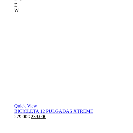
E
W
Quick View
BICICLETA 12 PULGADAS XTREME
El
El
279.00
€
239.00
€
precio
precio
original
actual
era:
es: