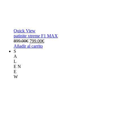
Quick View
patinite xtreme F1 MAX
El
El
899.00
€
799.00
€
precio
precio
Añadir al carrito
original
actual
S
era:
es:
A
899.00€.
799.00€.
L
E
N
E
W