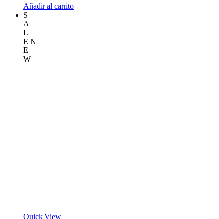
Añadir al carrito
279.00€.
239.00€.
S
A
L
E
N
E
W
Quick View